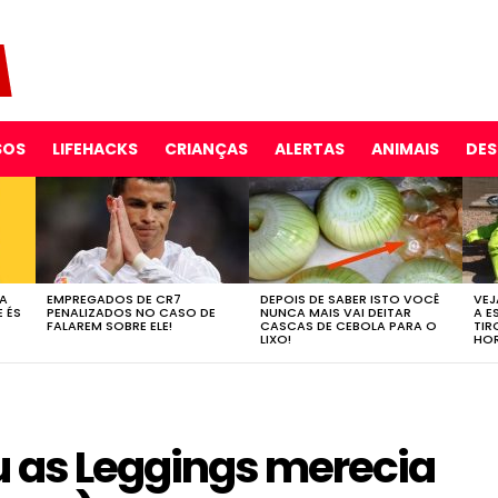
SOS
LIFEHACKS
CRIANÇAS
ALERTAS
ANIMAIS
DE
 A
EMPREGADOS DE CR7
DEPOIS DE SABER ISTO VOCÊ
VEJ
E ÉS
PENALIZADOS NO CASO DE
NUNCA MAIS VAI DEITAR
A E
FALAREM SOBRE ELE!
CASCAS DE CEBOLA PARA O
TIR
LIXO!
HOR
u as Leggings merecia