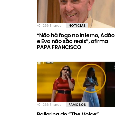
266
Shares
NOTÍCIAS
“Não há fogo no inferno, Adão
e Eva não são reais”, afirma
PAPA FRANCISCO
266
Shares
FAMOSOS
Bailarina do “The Voice”