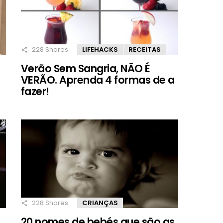
228
Shares
LIFEHACKS
RECEITAS
Verão Sem Sangria, NÃO É
VERÃO. Aprenda 4 formas de a
fazer!
228
Shares
CRIANÇAS
20 nomes de bebés que são as