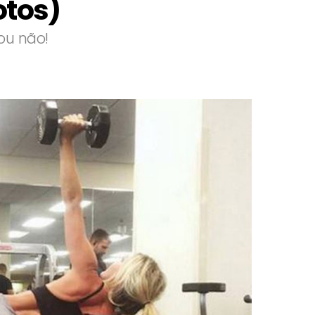
otos)
ou não!