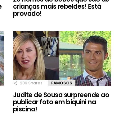
e
crianças mais rebeldes! Está
provado!
209
Shares
FAMOSOS
Judite de Sousa surpreende ao
publicar foto em biquini na
piscina!