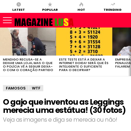
LATEST
POPULAR
HOT
TRENDING
LATEST
STORIES
MENDIGO RECUSA-SE A
ESTE TESTE ESTÁ A DEIXAR A
EMPREGA
DEIXAR UMA LOJA, MAS O QUE
INTERNET DOIDA! SERÁ QUE ÉS
PENALIZ
O POLÍCIA VÊ A SEGUIR DEIXA-
INTELIGENTE O SUFICIENTE
FALAREM 
O COM O CORAÇÃO PARTIDO
PARA O DECIFRAR?
FAMOSOS
WTF
O gajo que inventou as Leggings
merecia uma estátua! (30 fotos)
Veja as imagens e diga se merecia ou não!