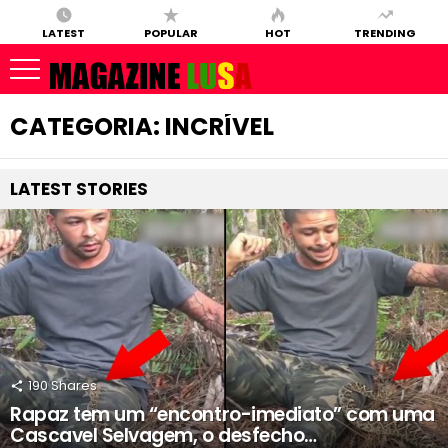
LATEST
POPULAR
HOT
TRENDING
CATEGORIA: INCRÍVEL
LATEST
STORIES
190
Shares
Rapaz tem um “encontro-imediato” com uma
Cascavel Selvagem, o desfecho…