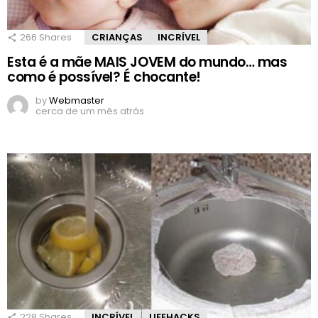
266
Shares
CRIANÇAS
INCRÍVEL
Esta é a mãe MAIS JOVEM do mundo… mas
como é possível? É chocante!
by
Webmaster
cerca de um mês atrás
228
Shares
INCRÍVEL
LIFEHACKS