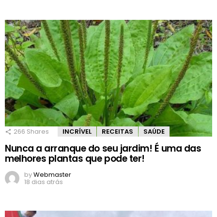
266
Shares
INCRÍVEL
RECEITAS
SAÚDE
Nunca a arranque do seu jardim! É uma das
melhores plantas que pode ter!
by
Webmaster
18 dias atrás