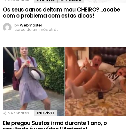
Os seus canos deitam mau CHEIRO?…acabe
com o problema com estas dicas!
by
Webmaster
cerca de um mês atrás
247
Shares
INCRÍVEL
Ele pregou Sustos irmã durante 1 ano, o