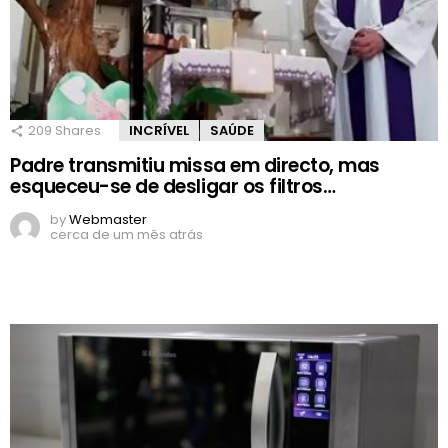
209
Shares
INCRÍVEL
SAÚDE
Padre transmitiu missa em directo, mas
esqueceu-se de desligar os filtros…
by
Webmaster
cerca de um mês atrás