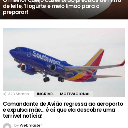
O melhor queijo caseiro! Só precisas de 1 litro
de leite, 1 iogurte e meio limão para o
preparar!
323
Shares
INCRÍVEL
MOTIVACIONAL
Comandante de Avião regressa ao aeroporto
e expulsa mãe… é aí que ela descobre uma
terrível notícia!
by
Webmaster