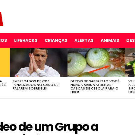
SOS
LIFEHACKS
CRIANÇAS
ALERTAS
ANIMAIS
DE
 A
EMPREGADOS DE CR7
DEPOIS DE SABER ISTO VOCÊ
VEJ
E ÉS
PENALIZADOS NO CASO DE
NUNCA MAIS VAI DEITAR
A E
FALAREM SOBRE ELE!
CASCAS DE CEBOLA PARA O
TIR
LIXO!
HOR
eo de um Grupo a