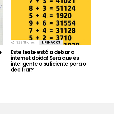
323
Shares
LIFEHACKS
e
Este teste está a deixar a
internet doida! Será que és
inteligente o suficiente para o
decifrar?