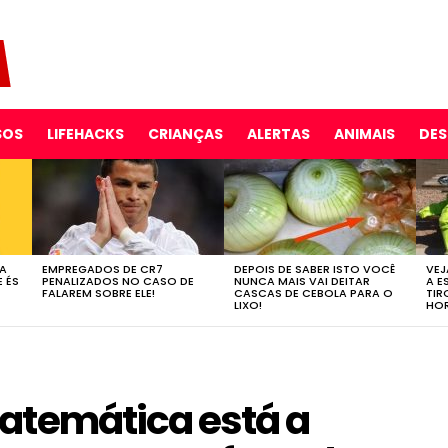
SOS
LIFEHACKS
CRIANÇAS
ALERTAS
ANIMAIS
DE
 A
EMPREGADOS DE CR7
DEPOIS DE SABER ISTO VOCÊ
VEJ
E ÉS
PENALIZADOS NO CASO DE
NUNCA MAIS VAI DEITAR
A E
FALAREM SOBRE ELE!
CASCAS DE CEBOLA PARA O
TIR
LIXO!
HOR
atemática está a