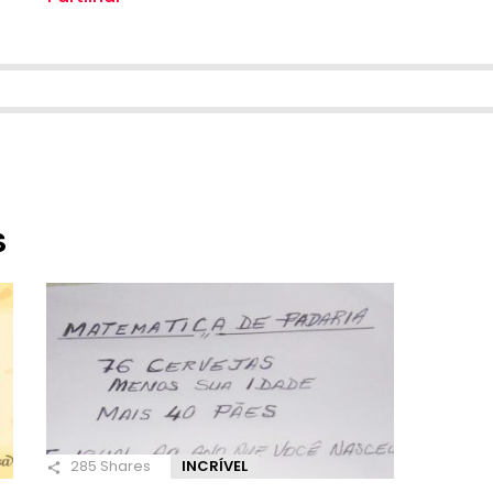
S
285
Shares
INCRÍVEL