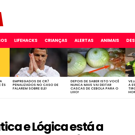
SOS
LIFEHACKS
CRIANÇAS
ALERTAS
ANIMAIS
DE
 A
EMPREGADOS DE CR7
DEPOIS DE SABER ISTO VOCÊ
VEJ
E ÉS
PENALIZADOS NO CASO DE
NUNCA MAIS VAI DEITAR
A E
FALAREM SOBRE ELE!
CASCAS DE CEBOLA PARA O
TIR
LIXO!
HOR
ica e Lógica está a