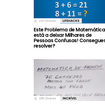
247
Shares
LIFEHACKS
Este Problema de Matemátic
está a deixar Milhares de
Pessoas Confusas! Consegue
resolver?
285
Shares
INCRÍVEL