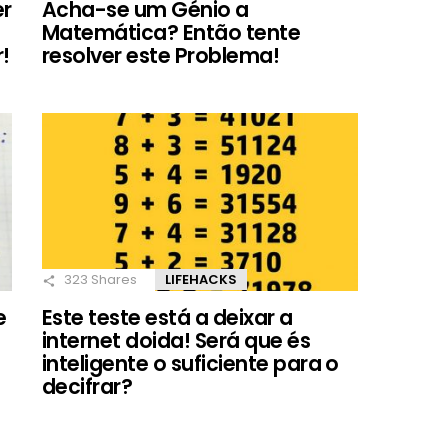
er
Acha-se um Génio a
Matemática? Então tente
!
resolver este Problema!
323
Shares
LIFEHACKS
e
Este teste está a deixar a
internet doida! Será que és
inteligente o suficiente para o
decifrar?