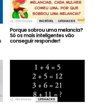
209
Shares
INCRÍVEL
LIFEHACKS
a
Porque sobrou uma melancia?
Só os mais inteligentes vão
s
conseguir responder!
190
Shares
LIFEHACKS