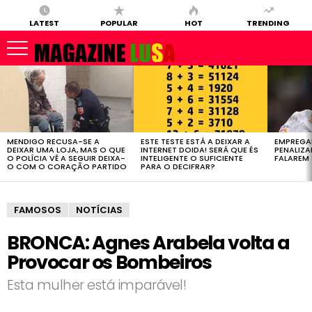
LATEST
POPULAR
HOT
TRENDING
LATEST
STORIES
MENDIGO RECUSA-SE A
ESTE TESTE ESTÁ A DEIXAR A
EMPREGA
DEIXAR UMA LOJA, MAS O QUE
INTERNET DOIDA! SERÁ QUE ÉS
PENALIZ
O POLÍCIA VÊ A SEGUIR DEIXA-
INTELIGENTE O SUFICIENTE
FALAREM 
O COM O CORAÇÃO PARTIDO
PARA O DECIFRAR?
FAMOSOS
NOTÍCIAS
BRONCA: Agnes Arabela volta a
Provocar os Bombeiros
Esta mulher está imparável!