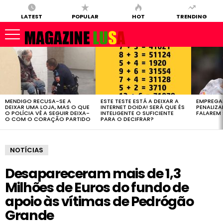
LATEST
POPULAR
HOT
TRENDING
LATEST
STORIES
MENDIGO RECUSA-SE A
ESTE TESTE ESTÁ A DEIXAR A
EMPREGA
DEIXAR UMA LOJA, MAS O QUE
INTERNET DOIDA! SERÁ QUE ÉS
PENALIZ
O POLÍCIA VÊ A SEGUIR DEIXA-
INTELIGENTE O SUFICIENTE
FALAREM 
O COM O CORAÇÃO PARTIDO
PARA O DECIFRAR?
NOTÍCIAS
Desapareceram mais de 1,3
Milhões de Euros do fundo de
apoio às vítimas de Pedrógão
Grande