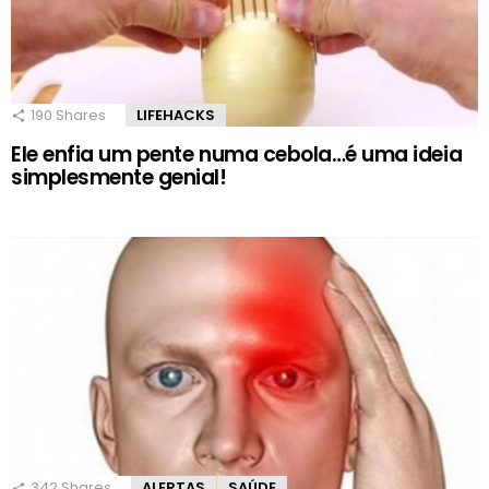
190
Shares
LIFEHACKS
Ele enfia um pente numa cebola…é uma ideia
simplesmente genial!
342
Shares
ALERTAS
SAÚDE