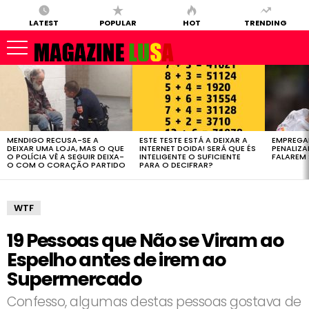
LATEST
POPULAR
HOT
TRENDING
LATEST
STORIES
MENDIGO RECUSA-SE A
ESTE TESTE ESTÁ A DEIXAR A
EMPREGA
DEIXAR UMA LOJA, MAS O QUE
INTERNET DOIDA! SERÁ QUE ÉS
PENALIZ
O POLÍCIA VÊ A SEGUIR DEIXA-
INTELIGENTE O SUFICIENTE
FALAREM 
O COM O CORAÇÃO PARTIDO
PARA O DECIFRAR?
WTF
19 Pessoas que Não se Viram ao
Espelho antes de irem ao
Supermercado
Confesso, algumas destas pessoas gostava de