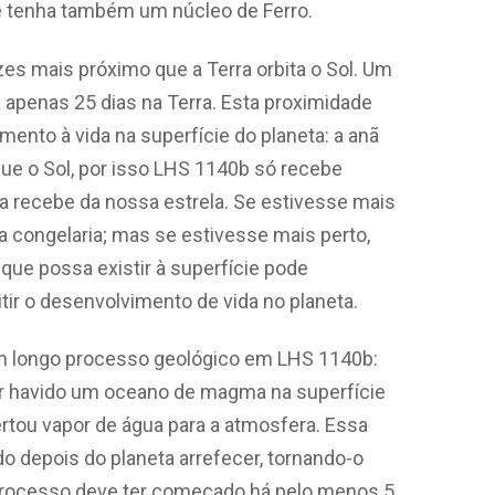
ue tenha também um núcleo de Ferro.
zes mais próximo que a Terra orbita o Sol. Um
apenas 25 dias na Terra. Esta proximidade
ento à vida na superfície do planeta: a anã
ue o Sol, por isso LHS 1140b só recebe
a recebe da nossa estrela. Se estivesse mais
a congelaria; mas se estivesse mais perto,
a que possa existir à superfície pode
ir o desenvolvimento de vida no planeta.
m longo processo geológico em LHS 1140b:
er havido um oceano de magma na superfície
ertou vapor de água para a atmosfera. Essa
do depois do planeta arrefecer, tornando-o
 processo deve ter começado há pelo menos 5