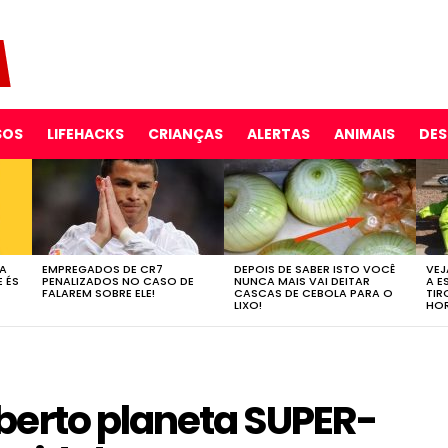
SOS
LIFEHACKS
CRIANÇAS
ALERTAS
ANIMAIS
DE
 A
EMPREGADOS DE CR7
DEPOIS DE SABER ISTO VOCÊ
VEJ
E ÉS
PENALIZADOS NO CASO DE
NUNCA MAIS VAI DEITAR
A E
FALAREM SOBRE ELE!
CASCAS DE CEBOLA PARA O
TIR
LIXO!
HOR
berto planeta SUPER-