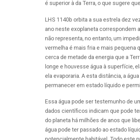
é superior à da Terra, o que sugere q
LHS 1140b orbita a sua estrela dez ve
ano neste exoplaneta correspondem a 
não representa, no entanto, um impedim
vermelha é mais fria e mais pequena q
cerca de metade da energia que a Terr
longe e houvesse água à superfície, el
ela evaporaria. A esta distância, a águ
permanecer em estado líquido e permit
Essa água pode ser testemunho de u
dados científicos indicam que pode t
do planeta há milhões de anos que lib
água pode ter passado ao estado líqui
potencialmente habitável. Todo este