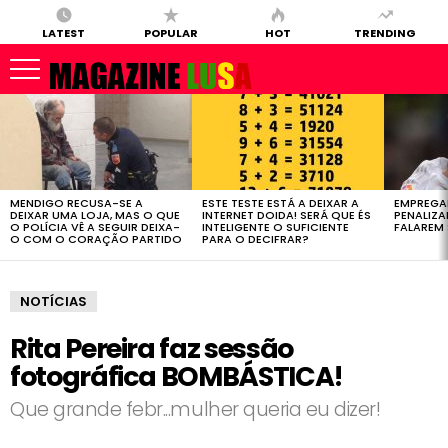
LATEST
POPULAR
HOT
TRENDING
LATEST
STORIES
MENDIGO RECUSA-SE A
ESTE TESTE ESTÁ A DEIXAR A
EMPREGA
DEIXAR UMA LOJA, MAS O QUE
INTERNET DOIDA! SERÁ QUE ÉS
PENALIZ
O POLÍCIA VÊ A SEGUIR DEIXA-
INTELIGENTE O SUFICIENTE
FALAREM 
O COM O CORAÇÃO PARTIDO
PARA O DECIFRAR?
NOTÍCIAS
Rita Pereira faz sessão
fotográfica BOMBÁSTICA!
Que grande febr...mulher queria eu dizer!