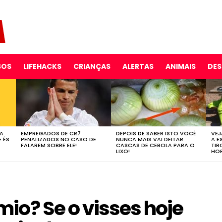
SOS
LIFEHACKS
CRIANÇAS
ALERTAS
ANIMAIS
DE
 A
EMPREGADOS DE CR7
DEPOIS DE SABER ISTO VOCÊ
VEJ
E ÉS
PENALIZADOS NO CASO DE
NUNCA MAIS VAI DEITAR
A E
FALAREM SOBRE ELE!
CASCAS DE CEBOLA PARA O
TIR
LIXO!
HOR
io? Se o visses hoje