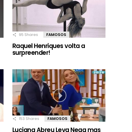
95
Shares
FAMOSOS
Raquel Henriques volta a
surpreender!
153
Shares
FAMOSOS
Luciana Abreu Leva Nega mas