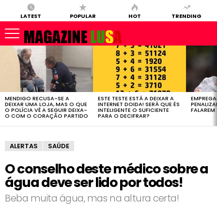
LATEST
POPULAR
HOT
TRENDING
LATEST
STORIES
MENDIGO RECUSA-SE A
ESTE TESTE ESTÁ A DEIXAR A
EMPREGA
DEIXAR UMA LOJA, MAS O QUE
INTERNET DOIDA! SERÁ QUE ÉS
PENALIZ
O POLÍCIA VÊ A SEGUIR DEIXA-
INTELIGENTE O SUFICIENTE
FALAREM 
O COM O CORAÇÃO PARTIDO
PARA O DECIFRAR?
ALERTAS
SAÚDE
O conselho deste médico sobre a
água deve ser lido por todos!
Beba muita água, mas na altura certa!