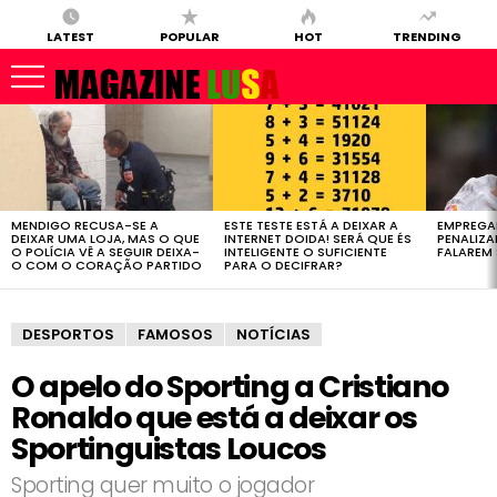
LATEST
POPULAR
HOT
TRENDING
LATEST
STORIES
MENDIGO RECUSA-SE A
ESTE TESTE ESTÁ A DEIXAR A
EMPREGA
DEIXAR UMA LOJA, MAS O QUE
INTERNET DOIDA! SERÁ QUE ÉS
PENALIZ
O POLÍCIA VÊ A SEGUIR DEIXA-
INTELIGENTE O SUFICIENTE
FALAREM 
O COM O CORAÇÃO PARTIDO
PARA O DECIFRAR?
DESPORTOS
FAMOSOS
NOTÍCIAS
O apelo do Sporting a Cristiano
Ronaldo que está a deixar os
Sportinguistas Loucos
Sporting quer muito o jogador