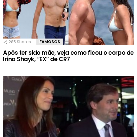
285
Shares
FAMOSOS
Após ter sido mãe, veja como ficou o corpo de
Irina Shayk, “EX” de CR7