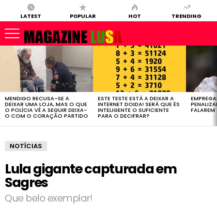
LATEST
POPULAR
HOT
TRENDING
LATEST
STORIES
MENDIGO RECUSA-SE A
ESTE TESTE ESTÁ A DEIXAR A
EMPREGA
DEIXAR UMA LOJA, MAS O QUE
INTERNET DOIDA! SERÁ QUE ÉS
PENALIZ
O POLÍCIA VÊ A SEGUIR DEIXA-
INTELIGENTE O SUFICIENTE
FALAREM 
O COM O CORAÇÃO PARTIDO
PARA O DECIFRAR?
NOTÍCIAS
Lula gigante capturada em
Sagres
Que belo exemplar!