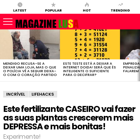
LATEST
POPULAR
HOT
TRENDING
LATEST
STORIES
MENDIGO RECUSA-SE A
ESTE TESTE ESTÁ A DEIXAR A
EMPREGA
DEIXAR UMA LOJA, MAS O QUE
INTERNET DOIDA! SERÁ QUE ÉS
PENALIZ
O POLÍCIA VÊ A SEGUIR DEIXA-
INTELIGENTE O SUFICIENTE
FALAREM 
O COM O CORAÇÃO PARTIDO
PARA O DECIFRAR?
INCRÍVEL
LIFEHACKS
Este fertilizante CASEIRO vai fazer
as suas plantas crescerem mais
DEPRESSA e mais bonitas!
Experimente!