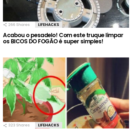
266
Shares
LIFEHACKS
Acabou o pesadelo! Com este truque limpar
os BICOS DO FOGÃO é super simples!
323
Shares
LIFEHACKS