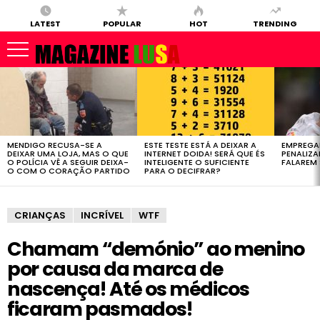
LATEST
POPULAR
HOT
TRENDING
LATEST
STORIES
MENDIGO RECUSA-SE A
ESTE TESTE ESTÁ A DEIXAR A
EMPREGA
DEIXAR UMA LOJA, MAS O QUE
INTERNET DOIDA! SERÁ QUE ÉS
PENALIZ
O POLÍCIA VÊ A SEGUIR DEIXA-
INTELIGENTE O SUFICIENTE
FALAREM 
O COM O CORAÇÃO PARTIDO
PARA O DECIFRAR?
CRIANÇAS
INCRÍVEL
WTF
Chamam “demónio” ao menino
por causa da marca de
nascença! Até os médicos
ficaram pasmados!