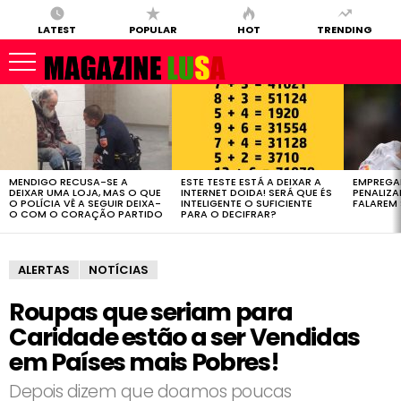
LATEST
POPULAR
HOT
TRENDING
LATEST
STORIES
MENDIGO RECUSA-SE A
ESTE TESTE ESTÁ A DEIXAR A
EMPREGA
DEIXAR UMA LOJA, MAS O QUE
INTERNET DOIDA! SERÁ QUE ÉS
PENALIZ
O POLÍCIA VÊ A SEGUIR DEIXA-
INTELIGENTE O SUFICIENTE
FALAREM 
O COM O CORAÇÃO PARTIDO
PARA O DECIFRAR?
ALERTAS
NOTÍCIAS
Roupas que seriam para
Caridade estão a ser Vendidas
em Países mais Pobres!
Depois dizem que doamos poucas