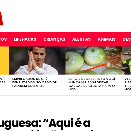
SOS
LIFEHACKS
CRIANÇAS
ALERTAS
ANIMAIS
DE
 A
EMPREGADOS DE CR7
DEPOIS DE SABER ISTO VOCÊ
VEJ
E ÉS
PENALIZADOS NO CASO DE
NUNCA MAIS VAI DEITAR
A E
FALAREM SOBRE ELE!
CASCAS DE CEBOLA PARA O
TIR
LIXO!
HOR
uguesa: “Aqui é a