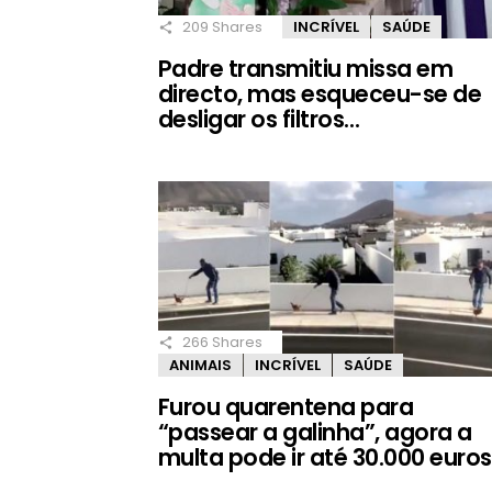
209
Shares
INCRÍVEL
SAÚDE
Padre transmitiu missa em
directo, mas esqueceu-se de
desligar os filtros…
266
Shares
ANIMAIS
INCRÍVEL
SAÚDE
Furou quarentena para
“passear a galinha”, agora a
multa pode ir até 30.000 euros