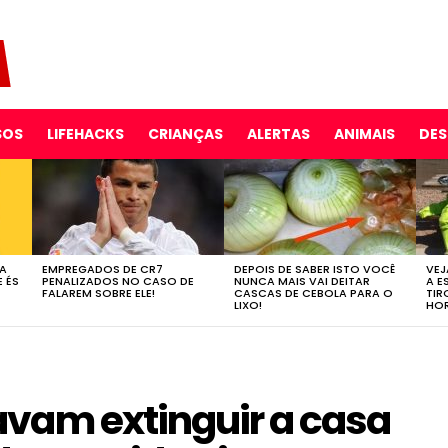
SOS
LIFEHACKS
CRIANÇAS
ALERTAS
ANIMAIS
DE
 A
EMPREGADOS DE CR7
DEPOIS DE SABER ISTO VOCÊ
VEJ
E ÉS
PENALIZADOS NO CASO DE
NUNCA MAIS VAI DEITAR
A E
FALAREM SOBRE ELE!
CASCAS DE CEBOLA PARA O
TIR
LIXO!
HOR
vam extinguir a casa