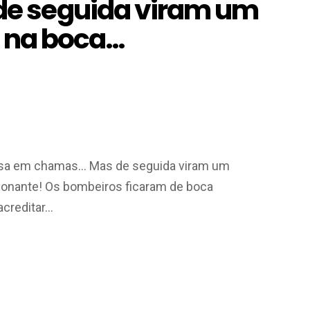
e seguida viram um
o na boca…
casa em chamas… Mas de seguida viram um
ionante! Os bombeiros ficaram de boca
acreditar…