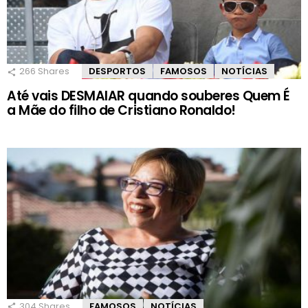
266
Shares
DESPORTOS
FAMOSOS
NOTÍCIAS
Até vais DESMAIAR quando souberes Quem É
a Mãe do filho de Cristiano Ronaldo!
304
Shares
FAMOSOS
NOTÍCIAS