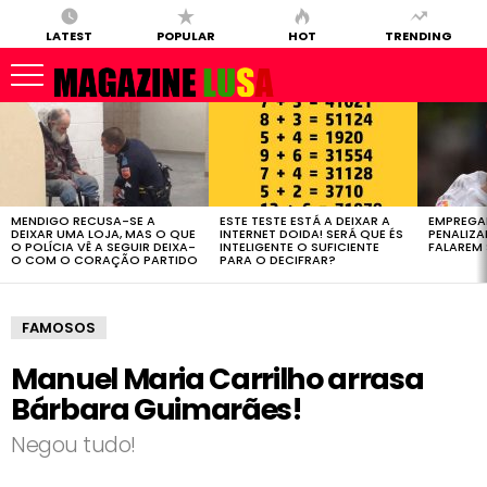
LATEST
POPULAR
HOT
TRENDING
LATEST
STORIES
MENDIGO RECUSA-SE A
ESTE TESTE ESTÁ A DEIXAR A
EMPREGA
DEIXAR UMA LOJA, MAS O QUE
INTERNET DOIDA! SERÁ QUE ÉS
PENALIZ
O POLÍCIA VÊ A SEGUIR DEIXA-
INTELIGENTE O SUFICIENTE
FALAREM 
O COM O CORAÇÃO PARTIDO
PARA O DECIFRAR?
FAMOSOS
Manuel Maria Carrilho arrasa
Bárbara Guimarães!
Negou tudo!