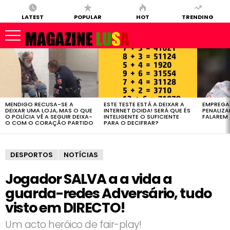
LATEST
POPULAR
HOT
TRENDING
LATEST
STORIES
MENDIGO RECUSA-SE A
ESTE TESTE ESTÁ A DEIXAR A
EMPREGA
DEIXAR UMA LOJA, MAS O QUE
INTERNET DOIDA! SERÁ QUE ÉS
PENALIZ
O POLÍCIA VÊ A SEGUIR DEIXA-
INTELIGENTE O SUFICIENTE
FALAREM 
O COM O CORAÇÃO PARTIDO
PARA O DECIFRAR?
DESPORTOS
NOTÍCIAS
Jogador SALVA a a vida a
guarda-redes Adversário, tudo
visto em DIRECTO!
Um acto heróico de fair-play!