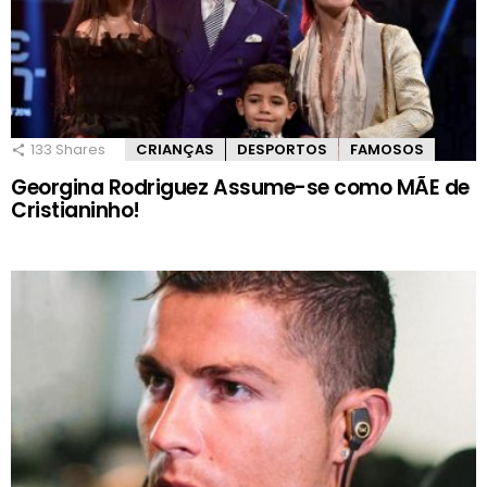
133
Shares
CRIANÇAS
DESPORTOS
FAMOSOS
Georgina Rodriguez Assume-se como MÃE de
Cristianinho!