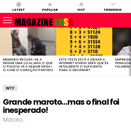
LATEST
POPULAR
HOT
TRENDING
LATEST
STORIES
MENDIGO RECUSA-SE A
ESTE TESTE ESTÁ A DEIXAR A
EMPREGA
DEIXAR UMA LOJA, MAS O QUE
INTERNET DOIDA! SERÁ QUE ÉS
PENALIZ
O POLÍCIA VÊ A SEGUIR DEIXA-
INTELIGENTE O SUFICIENTE
FALAREM 
O COM O CORAÇÃO PARTIDO
PARA O DECIFRAR?
WTF
Grande maroto…mas o final foi
inesperado!
Maroto...