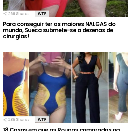
266
Shares
WTF
Para conseguir ter as maiores NALGAS do
mundo, Sueca submete-se a dezenas de
cirurgias!
285
Shares
WTF
18 Casos em que as Roupas compradas na