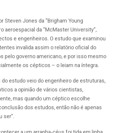
 por Steven Jones da “Brigham Young
ro aeroespacial da “McMaster University”,
tectos e engenheiros. O estudo que examinou
tes invalida assim o relatório oficial do
os pelo governo americano, e por isso mesmo
ialmente os cépticos – o leiam na íntegra.
o estudo veio do engenheiro de estruturas,
ticos a opinião de vários cientistas,
ciente, mas quando um céptico escolhe
 conclusão dos estudos, então não é apenas
 ser”.
contecer a um arranha-céus foi tida em linha