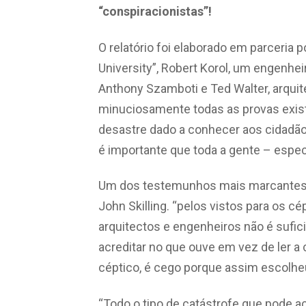
“conspiracionistas”!
O relatório foi elaborado em parceria
University”, Robert Korol, um engenhei
Anthony Szamboti e Ted Walter, arqui
minuciosamente todas as provas existen
desastre dado a conhecer aos cidadã
é importante que toda a gente – espec
Um dos testemunhos mais marcantes d
John Skilling. “pelos vistos para os cép
arquitectos e engenheiros não é sufi
acreditar no que ouve em vez de ler a
céptico, é cego porque assim escolheu
“Todo o tipo de catástrofe que pode a