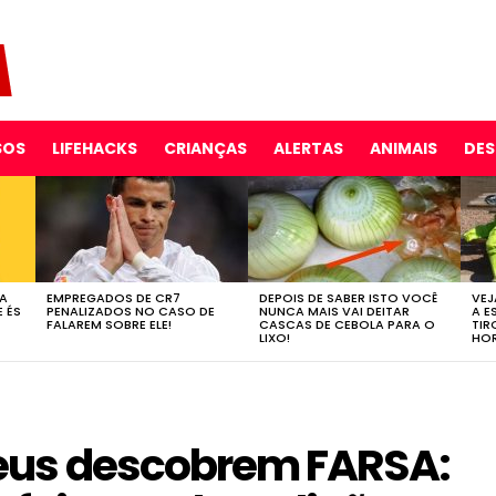
SOS
LIFEHACKS
CRIANÇAS
ALERTAS
ANIMAIS
DE
 A
EMPREGADOS DE CR7
DEPOIS DE SABER ISTO VOCÊ
VEJ
E ÉS
PENALIZADOS NO CASO DE
NUNCA MAIS VAI DEITAR
A E
FALAREM SOBRE ELE!
CASCAS DE CEBOLA PARA O
TIR
LIXO!
HOR
eus descobrem FARSA: