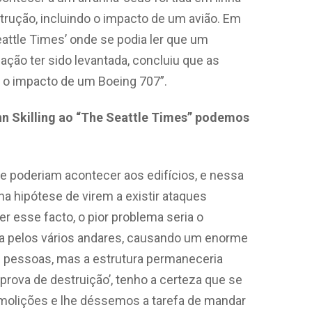
rução, incluindo o impacto de um avião. Em
Seattle Times’ onde se podia ler que um
ção ter sido levantada, concluiu que as
 o impacto de um Boeing 707”.
hn Skilling ao “The Seattle Times” podemos
e poderiam acontecer aos edifícios, e nessa
a hipótese de virem a existir ataques
r esse facto, o pior problema seria o
ia pelos vários andares, causando um enorme
as pessoas, mas a estrutura permaneceria
 prova de destruição’, tenho a certeza que se
molições e lhe déssemos a tarefa de mandar