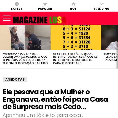
LATEST
POPULAR
HOT
TRENDING
LATEST
STORIES
MENDIGO RECUSA-SE A
ESTE TESTE ESTÁ A DEIXAR A
EMPREGA
DEIXAR UMA LOJA, MAS O QUE
INTERNET DOIDA! SERÁ QUE ÉS
PENALIZ
O POLÍCIA VÊ A SEGUIR DEIXA-
INTELIGENTE O SUFICIENTE
FALAREM 
O COM O CORAÇÃO PARTIDO
PARA O DECIFRAR?
ANEDOTAS
Ele pesava que a Mulher o
Enganava, então foi para Casa
de Surpresa mais Cedo…
Apanhou um táxi e foi para casa...