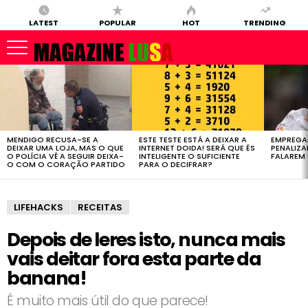
LATEST
POPULAR
HOT
TRENDING
LATEST
STORIES
MENDIGO RECUSA-SE A
ESTE TESTE ESTÁ A DEIXAR A
EMPREGA
DEIXAR UMA LOJA, MAS O QUE
INTERNET DOIDA! SERÁ QUE ÉS
PENALIZ
O POLÍCIA VÊ A SEGUIR DEIXA-
INTELIGENTE O SUFICIENTE
FALAREM 
O COM O CORAÇÃO PARTIDO
PARA O DECIFRAR?
LIFEHACKS
RECEITAS
Depois de leres isto, nunca mais
vais deitar fora esta parte da
banana!
É muito mais útil do que parece!