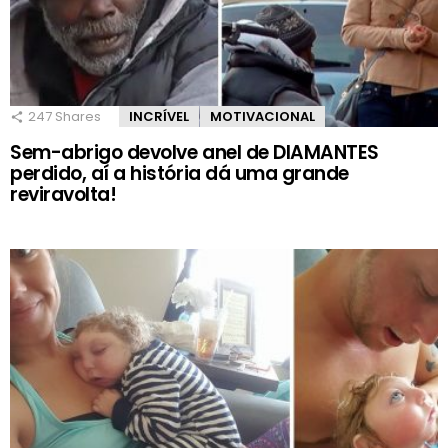
247
Shares
INCRÍVEL
MOTIVACIONAL
Sem-abrigo devolve anel de DIAMANTES
perdido, aí a história dá uma grande
reviravolta!