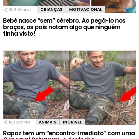
304
Shares
CRIANÇAS
MOTIVACIONAL
Bebé nasce “sem” cérebro. Ao pegá-lo nos
braços, os pais notam algo que ninguém
tinha visto!
190
Shares
ANIMAIS
INCRÍVEL
Rapaz tem um “encontro-imediato” com uma