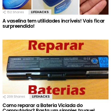
152
Shares
LIFEHACKS
A vaselina tem utilidades incríveis! Vais ficar
surpreendido!
209
Shares
LIFEHACKS
Como reparar a Bateria Viciada do
Computador? Basta um simples truque!