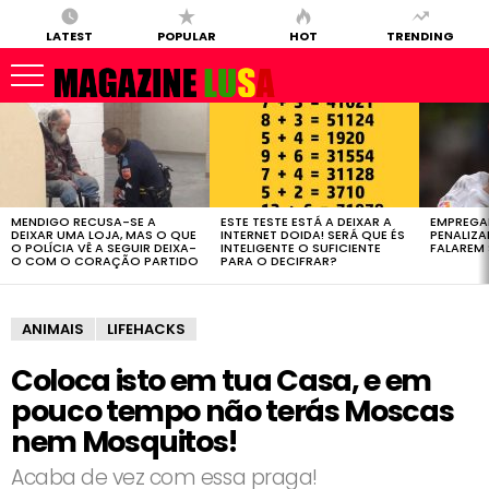
LATEST
POPULAR
HOT
TRENDING
LATEST
STORIES
MENDIGO RECUSA-SE A
ESTE TESTE ESTÁ A DEIXAR A
EMPREGA
DEIXAR UMA LOJA, MAS O QUE
INTERNET DOIDA! SERÁ QUE ÉS
PENALIZ
O POLÍCIA VÊ A SEGUIR DEIXA-
INTELIGENTE O SUFICIENTE
FALAREM 
O COM O CORAÇÃO PARTIDO
PARA O DECIFRAR?
ANIMAIS
LIFEHACKS
Coloca isto em tua Casa, e em
pouco tempo não terás Moscas
nem Mosquitos!
Acaba de vez com essa praga!