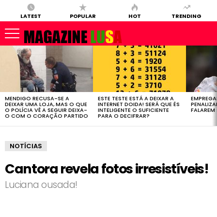
LATEST
POPULAR
HOT
TRENDING
LATEST
STORIES
MENDIGO RECUSA-SE A
ESTE TESTE ESTÁ A DEIXAR A
EMPREGA
DEIXAR UMA LOJA, MAS O QUE
INTERNET DOIDA! SERÁ QUE ÉS
PENALIZ
O POLÍCIA VÊ A SEGUIR DEIXA-
INTELIGENTE O SUFICIENTE
FALAREM 
O COM O CORAÇÃO PARTIDO
PARA O DECIFRAR?
NOTÍCIAS
Cantora revela fotos irresistíveis!
Luciana ousada!