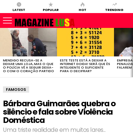
LATEST
POPULAR
HOT
TRENDING
LATEST
STORIES
MENDIGO RECUSA-SE A
ESTE TESTE ESTÁ A DEIXAR A
EMPREGA
DEIXAR UMA LOJA, MAS O QUE
INTERNET DOIDA! SERÁ QUE ÉS
PENALIZ
O POLÍCIA VÊ A SEGUIR DEIXA-
INTELIGENTE O SUFICIENTE
FALAREM 
O COM O CORAÇÃO PARTIDO
PARA O DECIFRAR?
FAMOSOS
Bárbara Guimarães quebra o
silêncio e fala sobre Violência
Doméstica
Uma triste realidade em muitos lares...